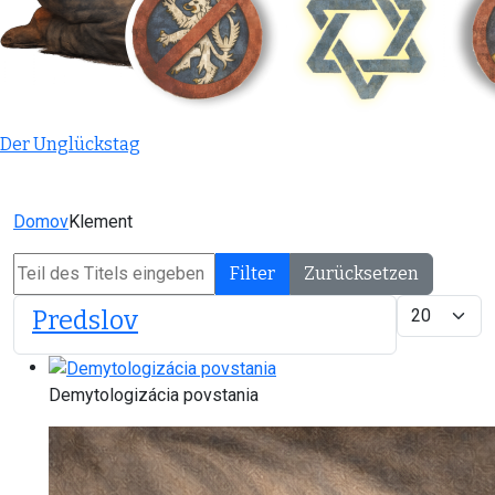
Der Unglückstag
Domov
Klement
Teil des Titels eingeben
Filter
Zurücksetzen
Anzeige #
Predslov
Demytologizácia povstania