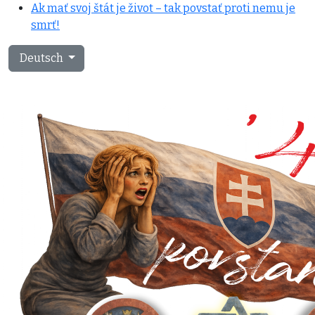
Ak mať svoj štát je život – tak povstať proti nemu je
smrť!
Sprache auswählen
Deutsch