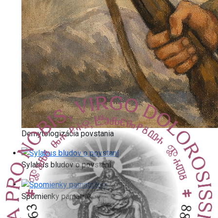
Demytologizácia povstania
Sylabus bludov o povstaní
Spomienky pamätníkov