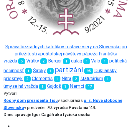
Správa bezradných katolíkov o stave viery na Slovensku pri
príležitosti apoštolskej návštevy pápeža Františka
vražda
Vrútky
Berger
gulag
Valo
politická
5
2
1
1
1
partizáni
nečinnosť
Široký
Dukliansky
1
1
95
priesmyk
Clementis
Nitra
štatutárium
2
1
2
1
Nemci
úmyselná vražda
Gajdoš
1
1
17
Vytvoril
Rodný dom prezidenta Tisu
v spolupráci s
o. z. Nové slobodné
Slovensko
v predvečer
70. výročia Povstania '44.
Dnes spravuje Igor Cagáň ako fyzická osoba.