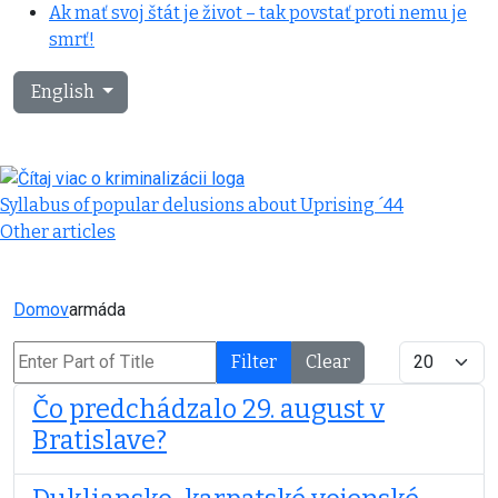
Ak mať svoj štát je život – tak povstať proti nemu je
smrť!
Select your language
English
Syllabus of popular delusions about Uprising ´44
Other articles
Domov
armáda
Enter Part of Title
Display #
Filter
Clear
Čo predchádzalo 29. august v
Bratislave?