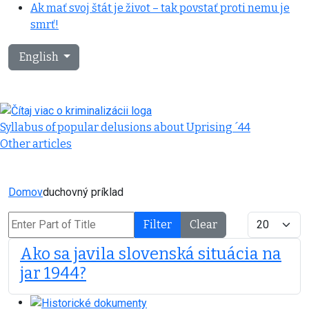
Ak mať svoj štát je život – tak povstať proti nemu je
smrť!
Select your language
English
Syllabus of popular delusions about Uprising ´44
Other articles
Domov
duchovný príklad
Enter Part of Title
Display #
Filter
Clear
Ako sa javila slovenská situácia na
jar 1944?