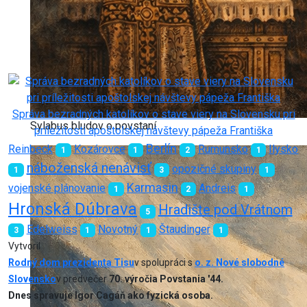
Správa bezradných katolíkov o stave viery na Slovensku pri
Sylabus bludov o povstaní
príležitosti apoštolskej návštevy pápeža Františka
Berlín
Reinbeck
Kozárovce
Rumunsko
Ilysko
1
1
2
1
náboženská nenávisť
opozičné skupiny
1
3
1
Karmasin
vojenské plánovanie
Andreis
1
2
1
Hronská Dúbrava
Hradište pod Vrátnom
5
Edelweiss
Novotný
Štaudinger
3
1
1
1
Vytvoril
Rodný dom prezidenta Tisu
v spolupráci s
o. z. Nové slobodné
Slovensko
v predvečer
70. výročia Povstania '44.
Dnes spravuje Igor Cagáň ako fyzická osoba.