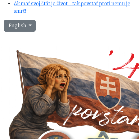
Ak mať svoj štát je život – tak povstať proti nemu je
smrť!
Select your language
English