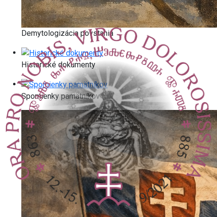
Demytologizácia povstania
Historické dokumenty
Spomienky pamätníkov