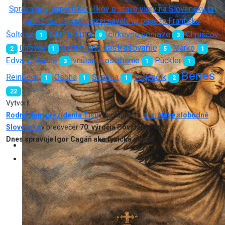
Správa bezradných katolíkov o stave viery na Slovensku pri
príležitosti apoštolskej návštevy pápeža Františka
Stará Turá
cirkevné peniaze
Šoltész
Chruščov
1
9
3
ozbrojené zastrašovanie
Girovce
Marko
2
1
5
1
Edvard Beneš
vnútorné oslabenie
Pückler
3
1
1
Beneš
Reinbeck
Osoha
Šverma
Ferjenčík
1
1
1
2
22
Vytvoril
Rodný dom prezidenta Tisu
v spolupráci s
o. z. Nové slobodné
Slovensko
v predvečer
70. výročia Povstania '44.
Dnes spravuje Igor Cagáň ako fyzická osoba.