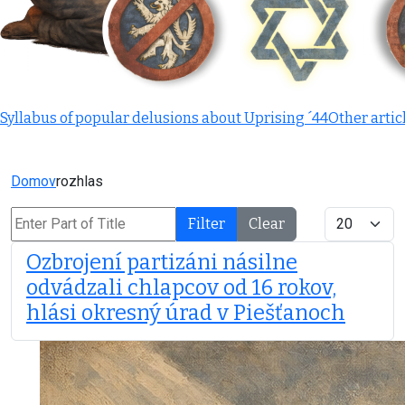
Syllabus of popular delusions about Uprising ´44
Other artic
Domov
rozhlas
Enter Part of Title
Display #
Filter
Clear
Ozbrojení partizáni násilne
odvádzali chlapcov od 16 rokov,
hlási okresný úrad v Piešťanoch