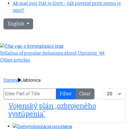
Ak mať svoj štát je život – tak povstať proti nemu je
smrť!
Select your language
English
Syllabus of popular delusions about Uprising ´44
Other articles
Domov
Jablonica
Enter Part of Title
Display #
Filter
Clear
Vojenský plán „ozbrojeného
vystúpenia“