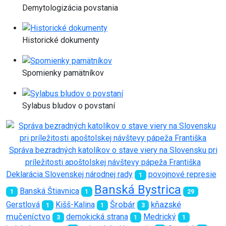
Demytologizácia povstania
Historické dokumenty
Spomienky pamätníkov
Sylabus bludov o povstaní
Správa bezradných katolíkov o stave viery na Slovensku pri
príležitosti apoštolskej návštevy pápeža Františka
Deklarácia Slovenskej národnej rady
povojnové represie
1
Banská Bystrica
Banská Štiavnica
1
1
29
Gerstlová
Kišš-Kalina
Šrobár
kňazské
1
1
3
mučeníctvo
demokická strana
Medrický
3
1
1