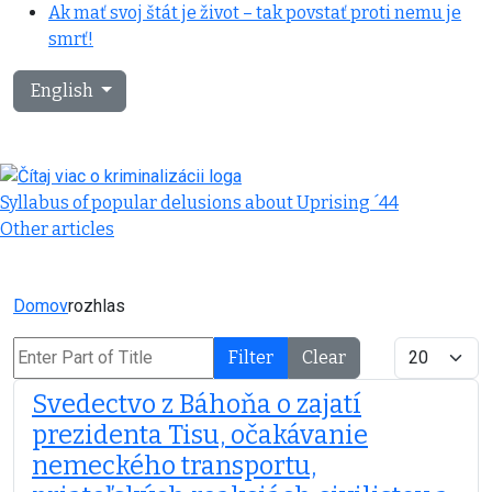
Ak mať svoj štát je život – tak povstať proti nemu je
smrť!
Select your language
English
Syllabus of popular delusions about Uprising ´44
Other articles
Domov
rozhlas
Enter Part of Title
Display #
Filter
Clear
Svedectvo z Báhoňa o zajatí
prezidenta Tisu, očakávanie
nemeckého transportu,