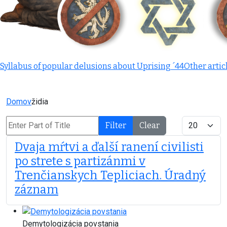
Syllabus of popular delusions about Uprising ´44
Other artic
Domov
židia
Enter Part of Title
Display #
Filter
Clear
Dvaja mŕtvi a ďalší ranení civilisti
po strete s partizánmi v
Trenčianskych Tepliciach. Úradný
záznam
Demytologizácia povstania