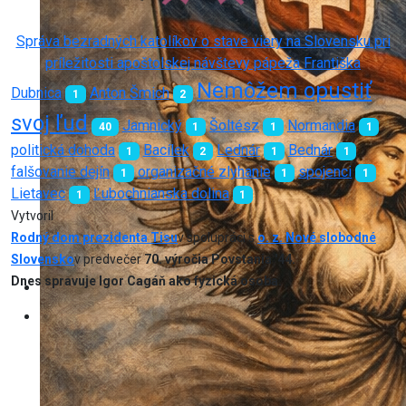
Správa bezradných katolíkov o stave viery na Slovensku pri
príležitosti apoštolskej návštevy pápeža Františka
Nemôžem opustiť
Dubnica
Anton Šmich
1
2
svoj ľud
Jamnický
Šoltész
Normandia
40
1
1
1
politická dohoda
Bacílek
Lednár
Bednár
1
2
1
1
falšovanie dejín
organizačné zlyhanie
spojenci
1
1
1
Lietavec
Ľubochnianska dolina
1
1
Vytvoril
Rodný dom prezidenta Tisu
v spolupráci s
o. z. Nové slobodné
Slovensko
v predvečer
70. výročia Povstania '44.
Dnes spravuje Igor Cagáň ako fyzická osoba.