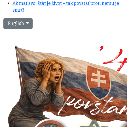
Ak mať svoj štát je život – tak povstať proti nemu je
smrť!
Select your language
English