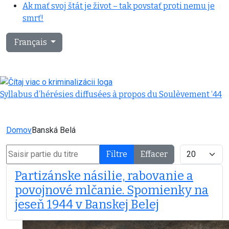
Ak mať svoj štát je život – tak povstať proti nemu je
smrť!
Sélectionnez votre langue
Français
Syllabus d’hérésies diffusées à propos du Soulèvement ‘44
Domov
Banská Belá
Saisir partie du titre
Afficher #
Filtre
Effacer
Partizánske násilie, rabovanie a
povojnové mlčanie. Spomienky na
jeseň 1944 v Banskej Belej