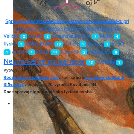
Správa bezradných katolíkov o stave viery na Slovensku pri
príležitosti apoštolskej návštevy pápeža Františka
sovietska pomoc
Veličko
Sovieti
Malár
2
2
7
4
Dolný Kubín
Ilysko
Gebert
Nemec
Vesel
1
10
1
1
kňazi
vydieranie
výbuch
Ferjenčík
1
4
17
2
8
Neuveriteľné sprisahanie
Svoboda
43
1
Vytvoril
Rodný dom prezidenta Tisu
v spolupráci s
o. z. Nové slobodné
Slovensko
v predvečer
70. výročia Povstania '44.
Dnes spravuje Igor Cagáň ako fyzická osoba.