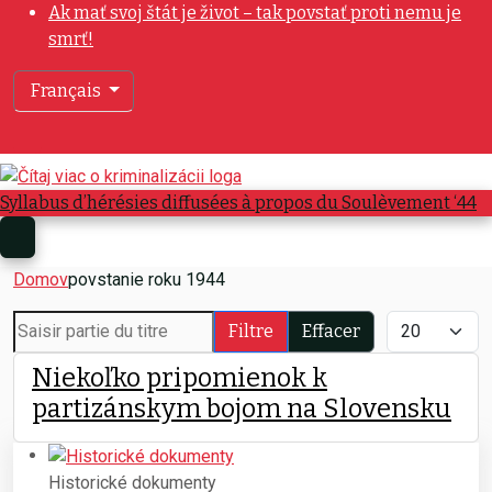
Ak mať svoj štát je život – tak povstať proti nemu je
smrť!
Sélectionnez votre langue
Français
Syllabus d’hérésies diffusées à propos du Soulèvement ‘44
Domov
povstanie roku 1944
Saisir partie du titre
Afficher #
Filtre
Effacer
Niekoľko pripomienok k
partizánskym bojom na Slovensku
Historické dokumenty