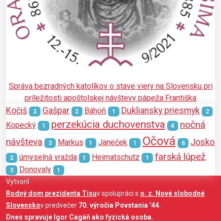
Správa bezradných katolíkov o stave viery na Slovensku pri
príležitosti apoštolskej návštevy pápeža Františka
Kočiš
Gašpar
Dukliansky priesmyk
Báhoň
2
2
1
2
perzekúcia duchovenstva
nočná
Kopecký
1
4
Očová
návšteva
Josko
Markus
Janeček
3
1
1
6
farská lúpež
úmyselná vražda
Heimatschutz
2
1
1
Donovaly
3
1
Vytvoril
Rodný dom prezidenta Tisu
v spolupráci s
o. z. Nové slobodné
Slovensko
v predvečer
70. výročia Povstania '44.
Dnes spravuje Igor Cagáň ako fyzická osoba.