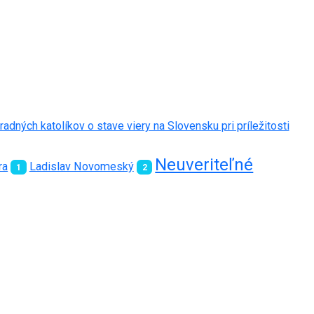
adných katolíkov o stave viery na Slovensku pri príležitosti
Neuveriteľné
ra
Ladislav Novomeský
1
2