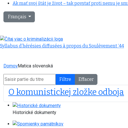
Ak mať svoj štát je život – tak povstať proti nemu je sm
Sélectionnez votre langue
Français
Syllabus d’hérésies diffusées à propos du Soulèvement ‘44
Domov
Matica slovenská
Saisir partie du titre
Filtre
Effacer
O komunistickej zložke odboja
Historické dokumenty