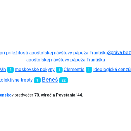
Správa bezr
apoštolskej návštevy pápeža Františka
Váh
moskovské pokyny
Clementis
ideologická cenzú
3
1
1
Beneš
kolektívne tresty
1
22
vensko
v predvečer
70. výročia Povstania '44.