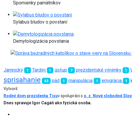
Spomienky pamätníkov
Sylabus bludov o povstaní
Demytologizácia povstania
ústup
Jamnický
Tardini
prezidentské výnimky
1
1
7
1
sprisahanie
pád
manipulácia
emigrácia
43
1
1
1
Vytvoril
Rodný dom prezidenta Tisu
v spolupráci s
o. z. Nové slobodné Slo
Dnes spravuje Igor Cagáň ako fyzická osoba.