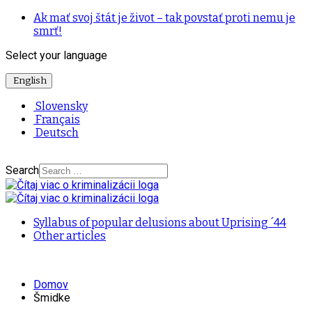
Ak mať svoj štát je život – tak povstať proti nemu je
smrť!
Select your language
English
Slovensky
Français
Deutsch
Search
Syllabus of popular delusions about Uprising ´44
Other articles
Domov
Šmidke