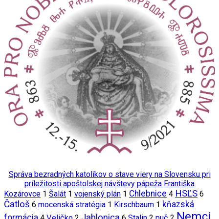
Správa bezradných katolíkov o stave viery na Slovensku pri
príležitosti apoštolskej návštevy pápeža Františka
HSĽS
Chlebnice
Kozárovce
1
Šalát
1
vojenský plán
1
4
6
Čatloš
kňazská
6
mocenská stratégia
1
Kirschbaum
1
Nemci
Jablonica
formácia
4
Veličko
2
6
Stalin
2
puč
2