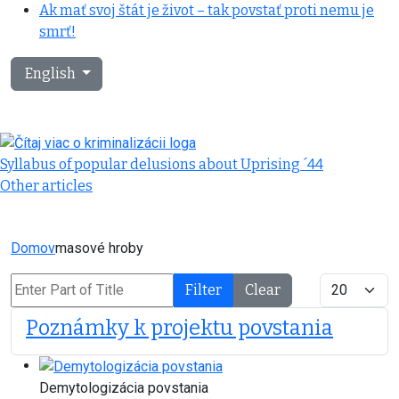
Ak mať svoj štát je život – tak povstať proti nemu je
smrť!
Select your language
English
Syllabus of popular delusions about Uprising ´44
Other articles
Domov
masové hroby
Enter Part of Title
Display #
Filter
Clear
Poznámky k projektu povstania
Demytologizácia povstania