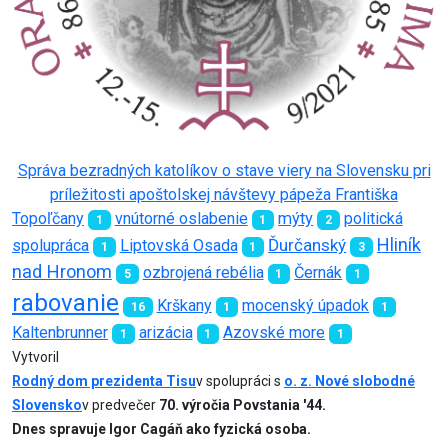
Správa bezradných katolíkov o stave viery na Slovensku pri
príležitosti apoštolskej návštevy pápeža Františka
Topoľčany
vnútorné oslabenie
mýty
politická
1
1
2
Hliník
Ďurčanský
spolupráca
Liptovská Osada
1
1
3
nad Hronom
ozbrojená rebélia
Černák
5
1
1
rabovanie
Krškany
mocenský úpadok
16
1
1
Kaltenbrunner
arizácia
Azovské more
1
1
1
Vytvoril
Rodný dom prezidenta Tisu
v spolupráci s
o. z. Nové slobodné
Slovensko
v predvečer
70. výročia Povstania '44.
Dnes spravuje Igor Cagáň ako fyzická osoba.