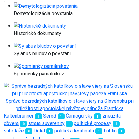
Demytologizácia povstania
Historické dokumenty
Sylabus bludov o povstaní
Spomienky pamätníkov
Správa bezradných katolíkov o stave viery na Slovensku pri
príležitosti apoštolskej návštevy pápeža Františka
Kaltenbrunner
Sereď
Čarnogurský
zneužitá
1
1
1
dôvera
strata suverenity
politické procesy
6
1
1
sabotáže
Dolel
politická legitimita
Lublin
9
1
1
1