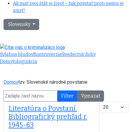
Ak mať svoj štát je život – tak povstať proti nemu je
smrť!
Vyberte váš jazyk
Slovensky
Sylabus bludov
Kontroverzie
Svedectvá doby
Demytologizácia
Domov
tzv. Slovenské národné povstanie
Zadajte časť názvu
Filter
Vymazať
Zobrazené polo
Literatúra o Povstaní.
Bibliografický prehľad r.
1945-63