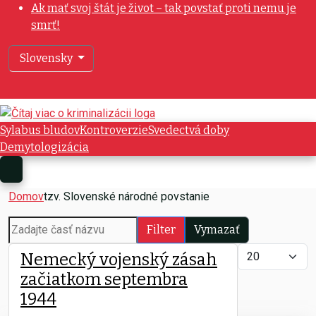
Ak mať svoj štát je život – tak povstať proti nemu je
smrť!
Vyberte váš jazyk
Slovensky
Sylabus bludov
Kontroverzie
Svedectvá doby
Demytologizácia
Domov
tzv. Slovenské národné povstanie
Zadajte časť názvu
Filter
Vymazať
Zobrazené polo
Nemecký vojenský zásah
začiatkom septembra
1944