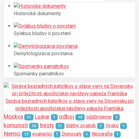
Historické dokumenty
Sylabus bludov o povstaní
Demytologizácia povstania
Spomienky pamätníkov
Správa bezradných katolíkov o stave viery na Slovensku pri
príležitosti apoštolskej návštevy pápeža Františka
Moskva
odboj
Lednár
odzbrojenie
11
1
15
1
komunisti
tresty
štátny sviatok
Ilysko
10
11
1
1
Nemci
evanjelici
Donovaly
Neografia
17
1
1
1