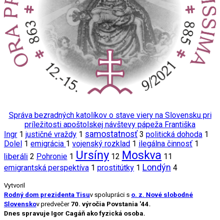
Správa bezradných katolíkov o stave viery na Slovensku pri
príležitosti apoštolskej návštevy pápeža Františka
samostatnosť
Ingr
1
justičné vraždy
1
3
politická dohoda
1
Dolel
1
emigrácia
1
vojenský rozklad
1
ilegálna činnosť
1
Ursíny
Moskva
liberáli
2
Pohronie
1
12
11
Londýn
emigrantská perspektíva
1
prostitútky
1
4
Vytvoril
Rodný dom prezidenta Tisu
v spolupráci s
o. z. Nové slobodné
Slovensko
v predvečer
70. výročia Povstania '44.
Dnes spravuje Igor Cagáň ako fyzická osoba.