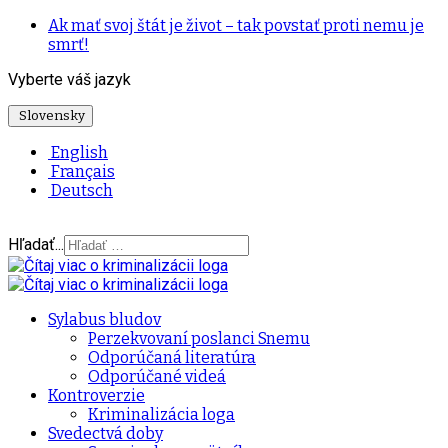
Ak mať svoj štát je život – tak povstať proti nemu je
smrť!
Vyberte váš jazyk
Slovensky
English
Français
Deutsch
Hľadať...
Sylabus bludov
Perzekvovaní poslanci Snemu
Odporúčaná literatúra
Odporúčané videá
Kontroverzie
Kriminalizácia loga
Svedectvá doby