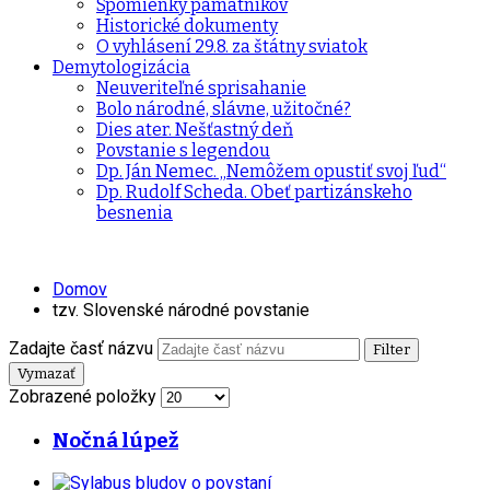
Spomienky pamätníkov
Historické dokumenty
O vyhlásení 29.8. za štátny sviatok
Demytologizácia
Neuveriteľné sprisahanie
Bolo národné, slávne, užitočné?
Dies ater. Nešťastný deň
Povstanie s legendou
Dp. Ján Nemec. „Nemôžem opustiť svoj ľud“
Dp. Rudolf Scheda. Obeť partizánskeho
besnenia
Domov
tzv. Slovenské národné povstanie
Zadajte časť názvu
Filter
Vymazať
Zobrazené položky
Nočná lúpež