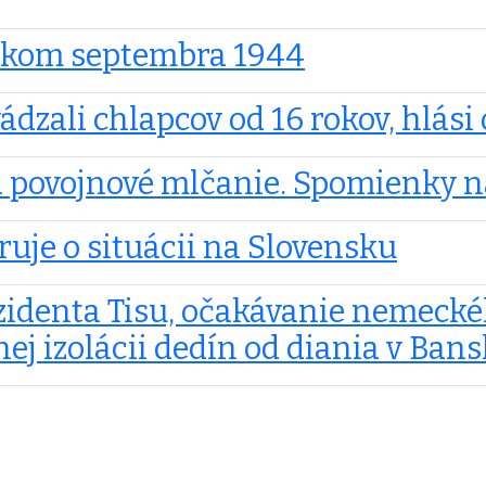
tkom septembra 1944
ádzali chlapcov od 16 rokov, hlás
 a povojnové mlčanie. Spomienky n
uje o situácii na Slovensku
ezidenta Tisu, očakávanie nemecké
ej izolácii dedín od diania v Bans