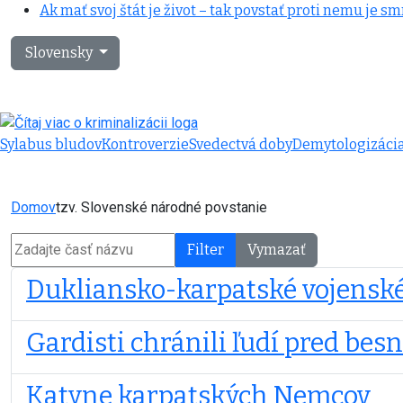
Ak mať svoj štát je život – tak povstať proti nemu je sm
Vyberte váš jazyk
Slovensky
Sylabus bludov
Kontroverzie
Svedectvá doby
Demytologizáci
Domov
tzv. Slovenské národné povstanie
Zadajte časť názvu
Filter
Vymazať
Dukliansko-karpatské vojenské
Gardisti chránili ľudí pred be
Katyne karpatských Nemcov