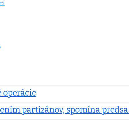
rť!
a
 operácie
snením partizánov, spomína preds