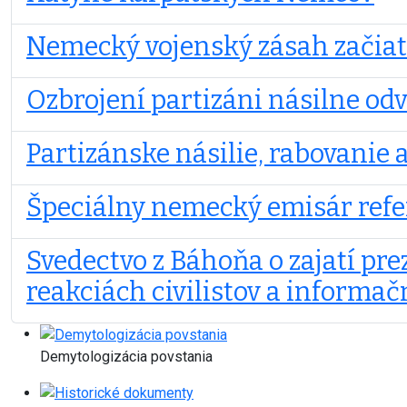
Nemecký vojenský zásah začia
Ozbrojení partizáni násilne odv
Partizánske násilie, rabovanie
Špeciálny nemecký emisár refer
Svedectvo z Báhoňa o zajatí pr
reakciách civilistov a informačn
Demytologizácia povstania