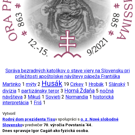
Správa bezradných katolíkov o stave viery na Slovensku pri
príležitosti apoštolskej návštevy pápeža Františka
Husák
Martinko
1
mýty
2
19
Cirkev
1
Hrobák
1
Slánský
1
partizánsky teror
Horná Ždaňa
nočná
divízia
1
3
5
návšteva
3
Mikuš
1
Sovieti
2
Normandia
1
historická
interpretácia
1
Friš
1
Vytvoril
Rodný dom prezidenta Tisu
v spolupráci s
o. z. Nové slobodné
Slovensko
v predvečer
70. výročia Povstania '44.
Dnes spravuje Igor Cagáň ako fyzická osoba.