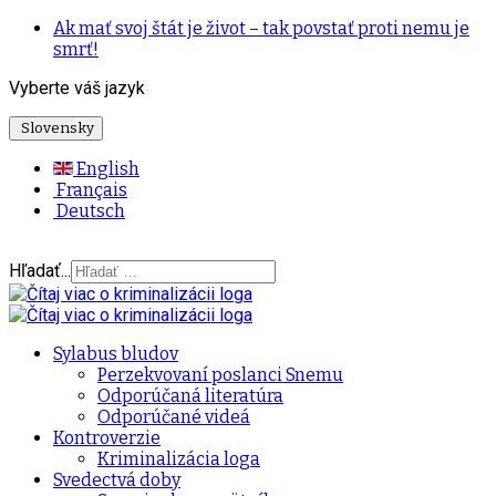
Ak mať svoj štát je život – tak povstať proti nemu je
smrť!
Vyberte váš jazyk
Slovensky
English
Français
Deutsch
Hľadať...
Sylabus bludov
Perzekvovaní poslanci Snemu
Odporúčaná literatúra
Odporúčané videá
Kontroverzie
Kriminalizácia loga
Svedectvá doby