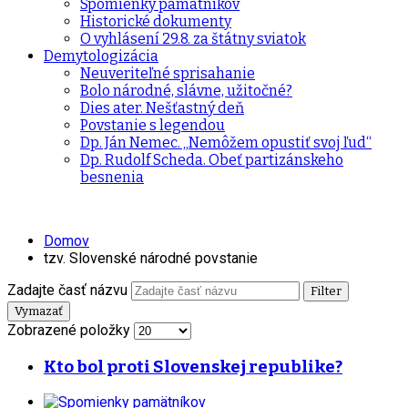
Spomienky pamätníkov
Historické dokumenty
O vyhlásení 29.8. za štátny sviatok
Demytologizácia
Neuveriteľné sprisahanie
Bolo národné, slávne, užitočné?
Dies ater. Nešťastný deň
Povstanie s legendou
Dp. Ján Nemec. „Nemôžem opustiť svoj ľud“
Dp. Rudolf Scheda. Obeť partizánskeho
besnenia
Domov
tzv. Slovenské národné povstanie
Zadajte časť názvu
Filter
Vymazať
Zobrazené položky
Kto bol proti Slovenskej republike?