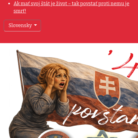
Ak mať svoj štát je život – tak povstať proti nemu je
smrť!
Vyberte váš jazyk
Slovensky