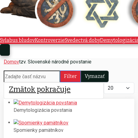
Sylabus bludov
Kontroverzie
Svedectvá doby
Demytologizáci
Domov
tzv. Slovenské národné povstanie
Zadajte časť názvu
Filter
Vymazať
Zobrazené polo
Zmätok pokračuje
Demytologizácia povstania
Spomienky pamätníkov