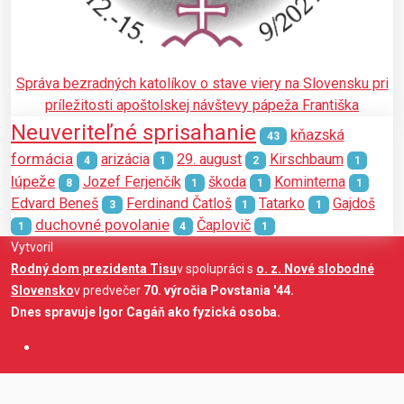
Správa bezradných katolíkov o stave viery na Slovensku pri
príležitosti apoštolskej návštevy pápeža Františka
Neuveriteľné sprisahanie
kňazská
43
formácia
arizácia
29. august
Kirschbaum
4
1
2
1
lúpeže
Jozef Ferjenčík
škoda
Kominterna
8
1
1
1
Edvard Beneš
Ferdinand Čatloš
Tatarko
Gajdoš
3
1
1
duchovné povolanie
Čaplovič
1
4
1
Vytvoril
Rodný dom prezidenta Tisu
v spolupráci s
o. z. Nové slobodné
Slovensko
v predvečer
70. výročia Povstania '44.
Dnes spravuje Igor Cagáň ako fyzická osoba.